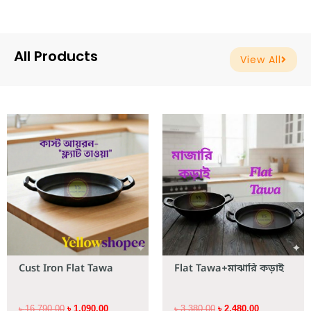
All Products
View All
Original
Current
Original
Current
price
price
price
price
was:
is:
was:
is:
৳ 16,790.00.
৳ 1,090.00.
৳ 3,380.00.
৳ 2,480.00.
Cust Iron Flat Tawa
Flat Tawa+মাঝারি কড়াই
৳
16,790.00
৳
1,090.00
৳
3,380.00
৳
2,480.00