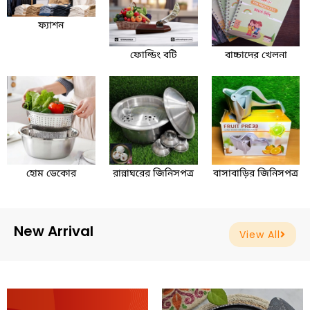
ফ্যাশন
ফোল্ডিং বটি
বাচ্চাদের খেলনা
হোম ডেকোর
রান্নাঘরের জিনিসপত্র
বাসাবাড়ির জিনিসপত্র
New Arrival
View All
Original
Current
Original
Current
price
price
price
price