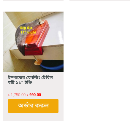
Original
Current
price
price
was:
is:
৳ 1,750.00.
৳ 990.00.
ইস্পাতের ফোল্ডিং টেবিল
বটি ১১” ইঞ্চি
৳
1,750.00
৳
990.00
অর্ডার করুন